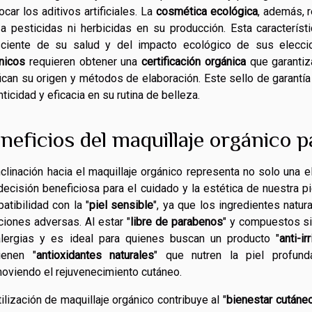
ocar los aditivos artificiales. La
cosmética ecológica
, además, r
iza pesticidas ni herbicidas en su producción. Esta caracterís
ciente de su salud y del impacto ecológico de sus elec
nicos
requieren obtener una
certificación orgánica
que garantiz
fican su origen y métodos de elaboración. Este sello de garantí
nticidad y eficacia en su rutina de belleza.
neficios del maquillaje orgánico pa
nclinación hacia el maquillaje orgánico representa no solo una 
decisión beneficiosa para el cuidado y la estética de nuestra pi
atibilidad con la "
piel sensible
", ya que los ingredientes natur
ciones adversas. Al estar "
libre de parabenos
" y compuestos sin
lergias y es ideal para quienes buscan un producto "
anti-ir
ienen "
antioxidantes naturales
" que nutren la piel profund
oviendo el rejuvenecimiento cutáneo.
tilización de maquillaje orgánico contribuye al "
bienestar cutáne