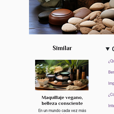
Similar
¿Qu
Ben
Imp
¿Có
Maquillaje vegano,
belleza consciente
Int
En un mundo cada vez más