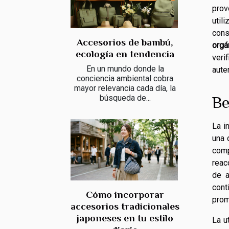
prov
util
cons
Accesorios de bambú,
orgá
ecología en tendencia
veri
En un mundo donde la
aute
conciencia ambiental cobra
mayor relevancia cada día, la
Be
búsqueda de...
La i
una 
comp
reac
de a
cont
Cómo incorporar
prom
accesorios tradicionales
japoneses en tu estilo
La u