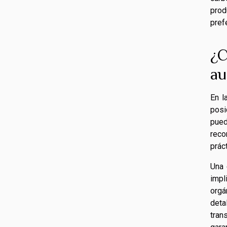
prod
prefe
¿C
au
En l
posi
pued
reco
prác
Una 
impl
orgá
deta
tran