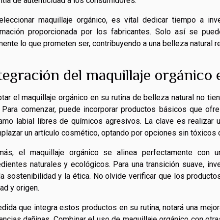
ntía de autenticidad a los consumidores.
eleccionar maquillaje orgánico, es vital dedicar tiempo a inv
rmación proporcionada por los fabricantes. Solo así se pue
mente lo que prometen ser, contribuyendo a una belleza natural 
tegración del maquillaje orgánico e
tar el maquillaje orgánico en su rutina de belleza natural no tie
. Para comenzar, puede incorporar productos básicos que ofre
amo labial libres de químicos agresivos. La clave es realizar
plazar un artículo cosmético, optando por opciones sin tóxicos q
ás, el maquillaje orgánico se alinea perfectamente con u
edientes naturales y ecológicos. Para una transición suave, 
la sostenibilidad y la ética. No olvide verificar que los product
dad y origen.
dida que integra estos productos en su rutina, notará una mejor
ancias dañinas. Combinar el uso de maquillaje orgánico con otra