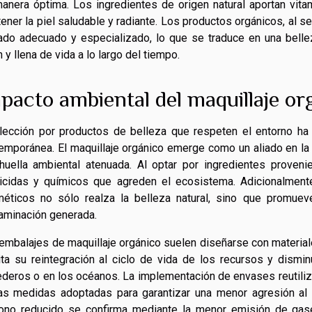
anera óptima. Los ingredientes de origen natural aportan vit
ener la piel saludable y radiante. Los productos orgánicos, al se
ado adecuado y especializado, lo que se traduce en una belle
n y llena de vida a lo largo del tiempo.
pacto ambiental del maquillaje or
lección por productos de belleza que respeten el entorno ha 
emporánea. El maquillaje orgánico emerge como un aliado en la 
huella ambiental atenuada. Al optar por ingredientes proveni
icidas y químicos que agreden el ecosistema. Adicionalment
éticos no sólo realza la belleza natural, sino que promueve
aminación generada.
embalajes de maquillaje orgánico suelen diseñarse con material
lita su reintegración al ciclo de vida de los recursos y dis
ederos o en los océanos. La implementación de envases reutiliz
as medidas adoptadas para garantizar una menor agresión al 
ono reducido se confirma mediante la menor emisión de gase