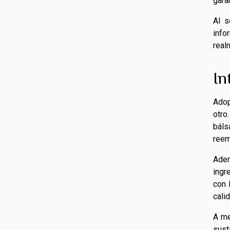
gara
Al s
info
real
In
Adop
otro
báls
reem
Adem
ingr
con 
cali
A me
sust