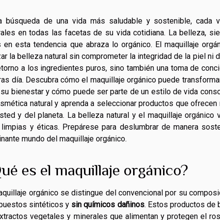
a búsqueda de una vida más saludable y sostenible, cada 
rales en todas las facetas de su vida cotidiana. La belleza, sie
s en esta tendencia que abraza lo orgánico. El maquillaje or
zar la belleza natural sin comprometer la integridad de la piel n
etorno a los ingredientes puros, sino también una toma de conc
tras día. Descubra cómo el maquillaje orgánico puede transformar
 su bienestar y cómo puede ser parte de un estilo de vida cons
osmética natural y aprenda a seleccionar productos que ofrecen
sted y del planeta. La belleza natural y el maquillaje orgánico
limpias y éticas. Prepárese para deslumbrar de manera sosten
inante mundo del maquillaje orgánico.
ué es el maquillaje orgánico?
aquillaje orgánico se distingue del convencional por su compos
uestos sintéticos y
sin químicos dañinos
. Estos productos de
xtractos vegetales y minerales que alimentan y protegen el rost