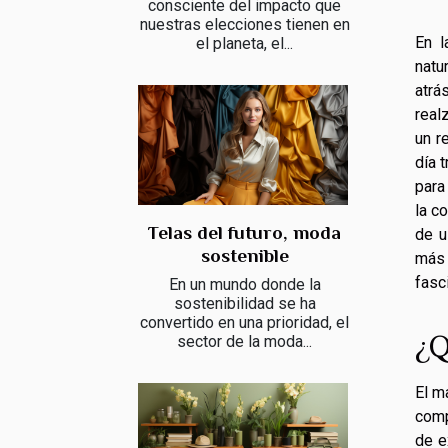
consciente del impacto que
nuestras elecciones tienen en
En l
el planeta, el...
natu
atrá
real
un r
día 
para
la c
Telas del futuro, moda
de u
sostenible
más 
fasc
En un mundo donde la
sostenibilidad se ha
convertido en una prioridad, el
¿Q
sector de la moda...
El m
comp
de e