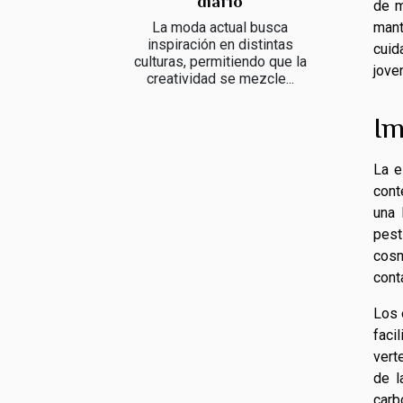
diario
de m
mant
La moda actual busca
inspiración en distintas
cuid
culturas, permitiendo que la
jove
creatividad se mezcle...
Im
La e
cont
una 
pest
cosm
cont
Los 
faci
vert
de l
carb